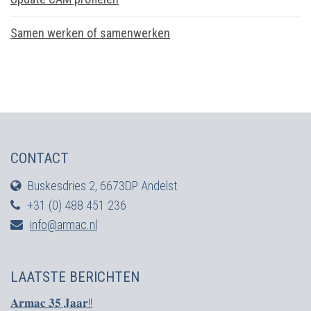
Samen werken of samenwerken
CONTACT
Buskesdries 2, 6673DP Andelst
+31 (0) 488 451 236
info@armac.nl
LAATSTE BERICHTEN
𝐀𝐫𝐦𝐚𝐜 𝟑𝟓 𝐉𝐚𝐚𝐫!!