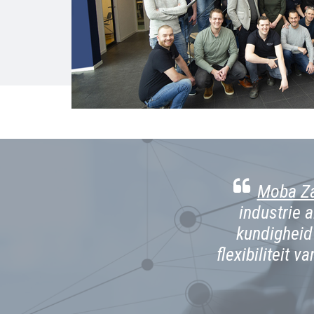
teindelijk een complete
Moba Z
ingskast ziet er keurig uit
industrie 
 geïmplementeerd."
kundigheid
flexibiliteit