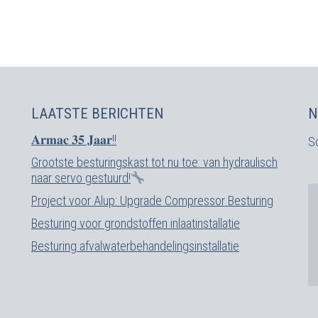
LAATSTE BERICHTEN
N
𝐀𝐫𝐦𝐚𝐜 𝟑𝟓 𝐉𝐚𝐚𝐫!!
Sc
Grootste besturingskast tot nu toe: van hydraulisch
naar servo gestuurd!
Project voor Alup: Upgrade Compressor Besturing
Besturing voor grondstoffen inlaatinstallatie
Besturing afvalwaterbehandelingsinstallatie