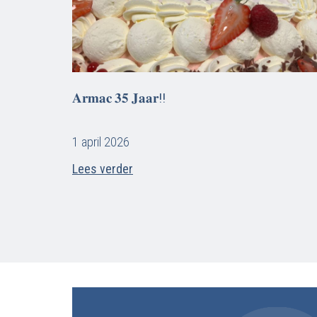
𝐀𝐫𝐦𝐚𝐜 𝟑𝟓 𝐉𝐚𝐚𝐫!!
1 april 2026
Lees verder