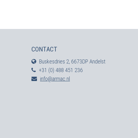
CONTACT
Buskesdries 2, 6673DP Andelst
+31 (0) 488 451 236
info@armac.nl