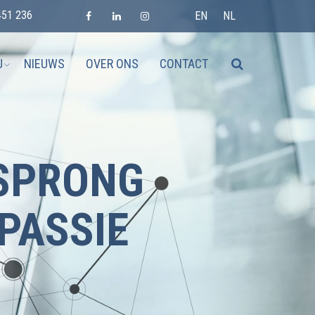
451 236
EN
NL
J
NIEUWS
OVER ONS
CONTACT