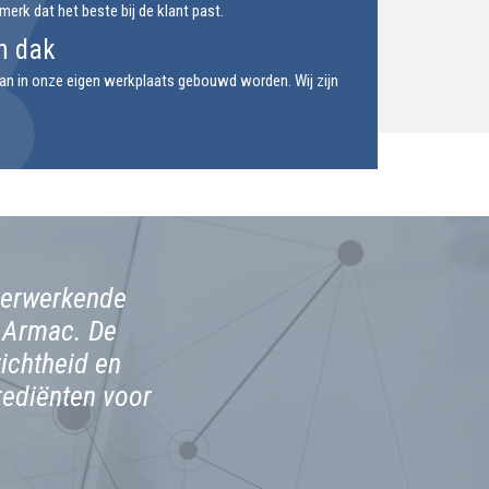
erk dat het beste bij de klant past.
n dak
n in onze eigen werkplaats gebouwd worden. Wij zijn
verwerkende
Genoten van de goed
n Armac. De
machine aan te bieden bij 
ichtheid en
en het design van
rediënten voor