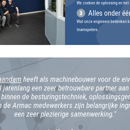
We zoeken de oplossing en het m
Alles onder éé
Wat onze engineers bedenken ka
teamspelers.
aandam
heeft als machinebouwer voor de ei
al jarenlang een zeer betrouwbare partner aa
 binnen de besturingstechniek, oplossingsger
 van de Armac medewerkers zijn belangrijke ing
een zeer plezierige samenwerking."