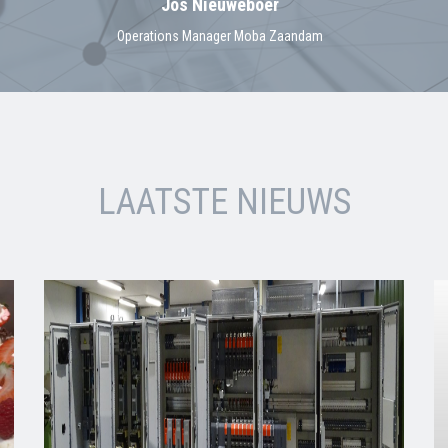
Jos Nieuweboer
Operations Manager Moba Zaandam
LAATSTE NIEUWS