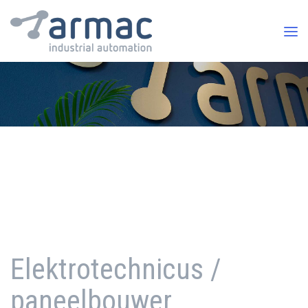
Elektrotechnicus /
paneelbouwer