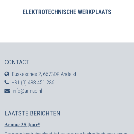
ELEKTROTECHNISCHE WERKPLAATS
CONTACT
Buskesdries 2, 6673DP Andelst
+31 (0) 488 451 236
info@armac.nl
LAATSTE BERICHTEN
𝐀𝐫𝐦𝐚𝐜 𝟑𝟓 𝐉𝐚𝐚𝐫!!