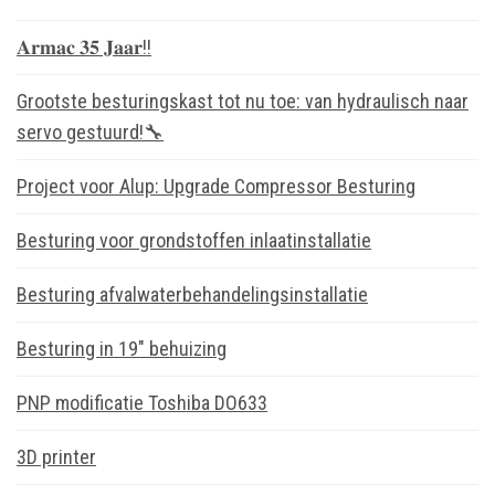
𝐀𝐫𝐦𝐚𝐜 𝟑𝟓 𝐉𝐚𝐚𝐫!!
Grootste besturingskast tot nu toe: van hydraulisch naar
servo gestuurd!🔧
Project voor Alup: Upgrade Compressor Besturing
Besturing voor grondstoffen inlaatinstallatie
Besturing afvalwaterbehandelingsinstallatie
Besturing in 19″ behuizing
PNP modificatie Toshiba DO633
3D printer