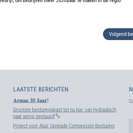
Bedrijf, om bedrijven meer zichtbaar te maken in de regio.
Volgend be
LAATSTE BERICHTEN
N
𝐀𝐫𝐦𝐚𝐜 𝟑𝟓 𝐉𝐚𝐚𝐫!!
Sc
Grootste besturingskast tot nu toe: van hydraulisch
naar servo gestuurd!
Project voor Alup: Upgrade Compressor Besturing