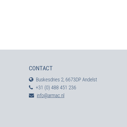
CONTACT
Buskesdries 2, 6673DP Andelst
+31 (0) 488 451 236
info@armac.nl