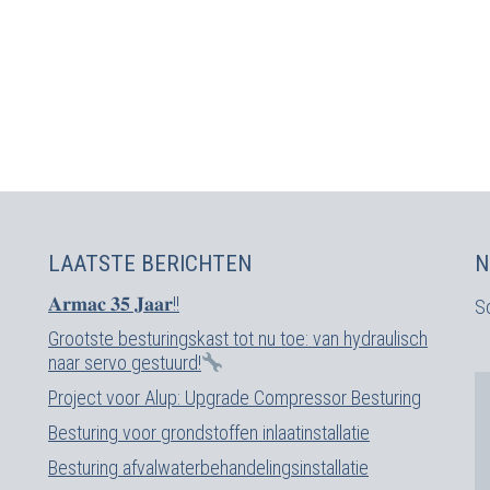
LAATSTE BERICHTEN
N
𝐀𝐫𝐦𝐚𝐜 𝟑𝟓 𝐉𝐚𝐚𝐫!!
Sc
Grootste besturingskast tot nu toe: van hydraulisch
naar servo gestuurd!
Project voor Alup: Upgrade Compressor Besturing
Besturing voor grondstoffen inlaatinstallatie
Besturing afvalwaterbehandelingsinstallatie