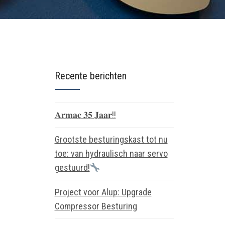
Recente berichten
𝐀𝐫𝐦𝐚𝐜 𝟑𝟓 𝐉𝐚𝐚𝐫!!
Grootste besturingskast tot nu
toe: van hydraulisch naar servo
gestuurd!
Project voor Alup: Upgrade
Compressor Besturing