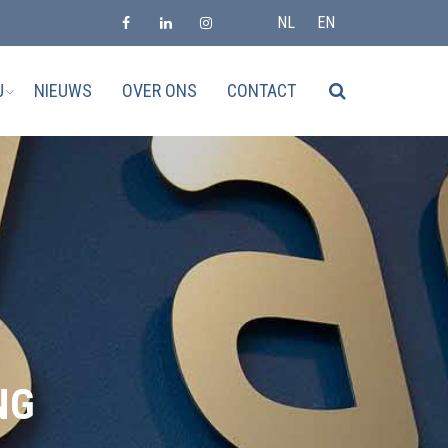
NL
EN
J
NIEUWS
OVER ONS
CONTACT
NG