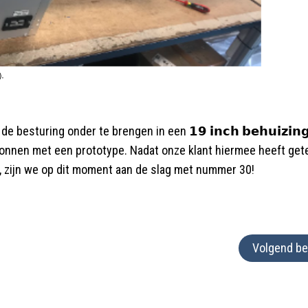
esturing onder te brengen in een 𝟭𝟵 𝗶𝗻𝗰𝗵 𝗯𝗲𝗵𝘂𝗶𝘇𝗶𝗻
egonnen met een prototype. Nadat onze klant hiermee heeft get
, zijn we op dit moment aan de slag met nummer 30!
Volgend be